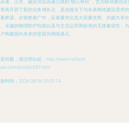
建高速、泛在、融合信息高速公路的“核心驿站”，也为移动通信设
销售商开辟了新的业务增长点，是连接当下与未来网络建设需求
重要桥梁。在销售推广中，应着重突出其大容量优势、共建共享
值、卓越的物理防护性能以及与主流运营商标准的无缝兼容性，
客户构建面向未来的坚固光网络基石。
若转载，请注明出处：http://www.cwfood-
hain.com/product/87.html
新时间：2026-08-06 09:03:14