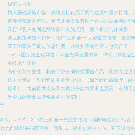
级解决方案。
切入基础设施市场
：光缆交接箱属于网络建设中需求持续、
购规模稳定的产品。销售此类设备有助于企业深度参与运营
及行业客户的固定网络基础设施项目，建立长期合作关系。
响应政策与技术趋势
：推广“三网合一”大容量交接箱，直接
应了国家关于促进信息消费、共建共享的号召，也契合了
F5G（固定第五代网络）等全光网发展趋势，体现了销售企
的技术前瞻性。
高价值与专业性
：相较于部分消费类通信产品，此类专业设
技术含量高，对销售团队的专业知识（如光纤配线原理、结
标准）、售前技术支持及售后服务能力要求也更高，有助于
升企业的专业品牌形象和利润空间。
##
88芯、576芯、816芯三网合一光缆交接箱（绵阳电信款）代表
现代光配线设备的高容量、高集成、标准化发展方向。它不仅是