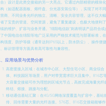
整合）设计是此类交接箱的另一大亮点。它通过内部精密的模块
结构（如适配器面板、熔纤盘、分光器安装位等），实现了对不
运营商、不同业务光纤的独立、清晰、安全共容管理。这不仅大
节省了宝贵的管道、空间资源，避免了重复建设，也极大地便利
后续的维护、扩容与业务开通。“绵阳电信款”则表明该产品符合或
考了中国电信在绵阳等地广泛采用的严格技术规范与部署标准，
构强度、防护等级（通常达到IP65以上，防水防尘）、操作便
性、标识管理等方面具有高可靠性与兼容性。
二、应用场景与优势分析
高密度接入区域
：在城市中心区、大型住宅小区、商业综合
体、科技园区等场景，用户对带宽需求巨大且集中。816芯
大容量交接箱可作为理想的区域光节点，高效完成海量光纤
终结、熔接、跳接与分配。
移动通信基站汇聚
：在4G/5G网络深度覆盖与扩容中，基站
传、回传需要大量的光纤连接。576芯、816芯交接箱能够