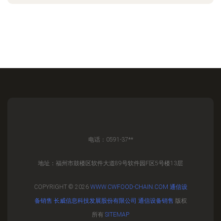
电话：0591-37**
地址：福州市鼓楼区软件大道89号软件园F区5号楼13层
COPYRIGHT © 2026
WWW.CWFOOD-CHAIN.COM
通信设
备销售
长威信息科技发展股份有限公司
通信设备销售
版权
所有
SITEMAP