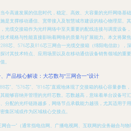
在当今高速发展的信息时代，稳定、高效、大容量的光纤网络基
设施是支撑移动通信、宽带接入及智慧城市建设的核心物理层。
中，光缆交接箱作为光纤网络中至关重要的配线连接与调度设备
其技术规格与性能直接影响着网络的质量与扩展能力。本文将聚
288芯、576芯及816芯三网合一光缆交接箱（绵阳电信款），
入探讨其技术特点、应用场景以及在移动通信设备销售领域的重
价值。
一、产品核心解读：大芯数与“三网合一”设计
288芯”、“576芯”、“816芯”直观地体现了交接箱的核心容量参数，
即其能够容纳并管理的光纤芯数。芯数越高，意味着单台设备可
聚、分配的光纤链路越多，网络节点承载能力越强，尤其适用于
户密集区域或作为区域核心交接点。
“三网合一”（通常指电信网、广播电视网、互联网的业务融合与物